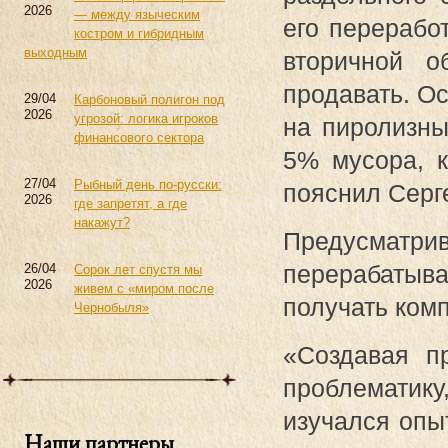
2026
— между языческим
его переработ
костром и гибридным
выходным
вторичной о
продавать. О
29/04
Карбоновый полигон под
2026
угрозой: логика игроков
на пиролизны
финансового сектора
5% мусора, к
27/04
Рыбный день по-русски:
пояснил Серг
2026
где запретят, а где
накажут?
Предусматр
перерабатыва
26/04
Сорок лет спустя мы
2026
живем с «миром после
получать комп
Чернобыля»
«Создавая п
проблематик
изучался опы
Наши партнеры