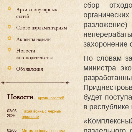
сбор отход
Архив популярных
органическ
статей
разложен
Слово парламентариям
неперераба
Акценты недели
захоронение 
Новости
законодательства
По словам за
министра эко
Объявления
разработан
Приднестроьв
Новости
будет поступ
архив новостей
в республике
03/05
Тихая война с черным
2026
приливом
«Комплексны
раздельного 
01/05
Метаморфозы Первомая