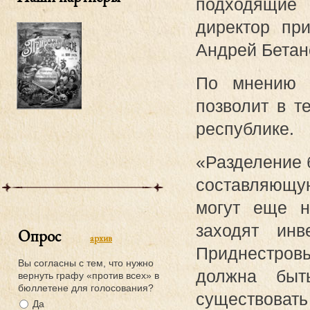
подходящие
директор при
Андрей Бетан
По мнению с
позволит в т
республике.
«Разделение 
составляющ
могут еще н
заходят ин
Опрос
архив
Приднестровь
Вы согласны с тем, что нужно
должна быт
вернуть графу «против всех» в
бюллетене для голосования?
существоват
Да