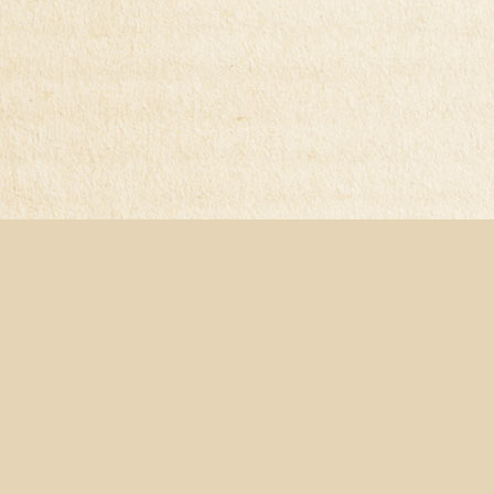
Популярные статьи
Популя
Стандарты в области обращения с
«Огурцы в к
отходами: все что ни делается –
экологическ
кому-то это нужно. Но к лучшему
почему для 
ли это?
рецепты Зап
Желающих помешать планам
«Дело у на
России в импортозамещении
настолько б