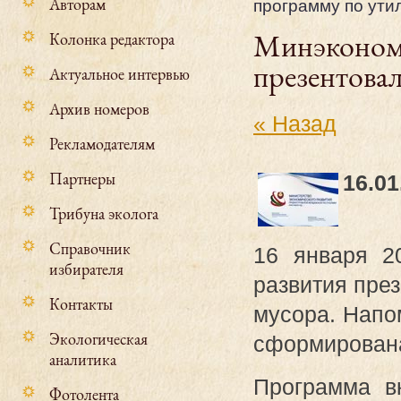
Авторам
программу по ути
Минэконом
Колонка редактора
презентова
Актуальное интервью
Архив номеров
« Назад
Рекламодателям
Партнеры
16.01
Трибуна эколога
Справочник
16 января 2
избирателя
развития пре
Контакты
мусора. Напо
Экологичеcкая
сформирована
аналитика
Программа в
Фотолента